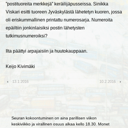
”postituoreita merkkejä” keräilijäpusseissa. Sinikka
Viskari esitti tuoreen Jyväskylästä lähetetyn kuoren, jossa
oli eriskummallinen printattu numerosarja. Numeroita
epäiltiin jonkinlaisiksi postin lähetysten
tutkimusnumeroiksi?
Ilta päättyi arpajaisiin ja huutokauppaan.
Keijo Kivimäki
‹
13.1.2016
10.2.2016
›
Seuran kokoontuminen on aina parillisen viikon
keskiviikko ja virallinen osuus alkaa kello 18.30. Monet