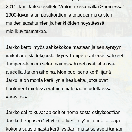
2015, kun Jarkko esitteli ”Vihtorin kesämatka Suomessa”
1900-luvun alun postikorttien ja totuudenmukaisten
muiden tapahtumien ja henkilöiden höystäessä
mielikuvitusmatkaa.
Jarkko kertoi myös sähkekokoelmastaan ja sen syntyyn
vaikuttaneista tekijöistä. Myös Tampere-aiheiset sähkeet
Tampere-leimoin sekä mainossähkeet ovat tällä osa-
alueella Jarkon aiheina. Monipuolisena keräilijänä
Jarkolla on monia keräilyn aihealueita, jotka ovat
hautuneet mielessä valmiin materiaalin odottaessa
varastossa.
Jarkko sai raikuvat aplodit erinomaisesta esityksestään.
Jarkko Leppäsen ”lyhyt keräilyesittely” oli upea ja laaja
kokonaisuus omasta keräilystään, mutta se asetti turhan