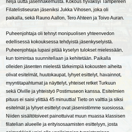
neljä uutta jäsenhakemusta. Kokous hyväksyi Tampereen
Filatelistiseuran jäseniksi Jukka Vihosen, joka oli
paikalla, sekä Rauno Aallon, Tero Ahteen ja Toivo Auran.
Puheenjohtaja oli tehnyt monipuolisen yhteenvedon
edellisessä kokouksessa tehdyistä jäsenkyselyistä.
Puheenjohtaja lupasi pitää kyselyn tulokset mielessään,
kun toimintaa suunnitellaan ja kehitetään. Paikalla
olleiden jäsenten mielestä tärkeimpiä kokousten aiheita
olivat esitelmät, huutokaupat, lyhyet esittelyt, havainnot,
myyntitapahtumat ja näyttelyt, yhteiset retket Turkuun
sekä Olville ja yhteistyö Postimuseon kanssa. Esitelmien
pituus ei saisi ylittää 45 minuuttia! Tieto on valttia ja siksi
esitelmät ja lyhyet esittelyt ovat jäsenistömme suosiossa.
Niiden sisältötoiveet painottuivat muun muassa klassisen
filatelian alueelle ja erityisosaamisten esittelyyn, josta