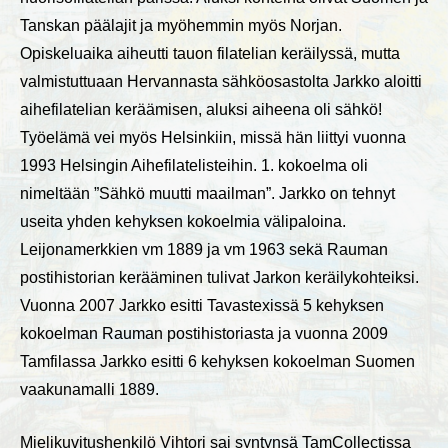
Tanskan päälajit ja myöhemmin myös Norjan.
Opiskeluaika aiheutti tauon filatelian keräilyssä, mutta
valmistuttuaan Hervannasta sähköosastolta Jarkko aloitti
aihefilatelian keräämisen, aluksi aiheena oli sähkö!
Työelämä vei myös Helsinkiin, missä hän liittyi vuonna
1993 Helsingin Aihefilatelisteihin. 1. kokoelma oli
nimeltään ”Sähkö muutti maailman”. Jarkko on tehnyt
useita yhden kehyksen kokoelmia välipaloina.
Leijonamerkkien vm 1889 ja vm 1963 sekä Rauman
postihistorian kerääminen tulivat Jarkon keräilykohteiksi.
Vuonna 2007 Jarkko esitti Tavastexissä 5 kehyksen
kokoelman Rauman postihistoriasta ja vuonna 2009
Tamfilassa Jarkko esitti 6 kehyksen kokoelman Suomen
vaakunamalli 1889.
Mielikuvitushenkilö Vihtori sai syntynsä TamCollectissa