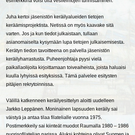
esimerkkinä voisi olla vesileimojen tunnistaminen.
Juha kertoi jäsenistön keräilyalueiden tietojen
keräämisprojektista. Netissä on myös kaavake sitä
varten. Jos ja kun tiedot julkaistaan, tullaan
asianomaiselta kysymään lupa tietojen julkaisemisesta.
Kerätyn tiedon tavoitteena on palvella jäsenistön
keräilyharrastusta. Puheenjohtaja pyysi vielä
paikallaolijoita kirjoittamaan toiveaiheista, joista haluaisi
kuulla lyhyissä esityksissä. Tämä palvelee esitysten
pitäjien rekrytoinnissa.
Välillä katkenneen keräilyesittelyn aloitti uudelleen
Jarkko Leppänen. Moninainen lapsuuden keräily sai
väistyä ja antaa tilaa filatelialle vuonna 1975.
Postimerkkeily sai kiinteät muodot Raumalla 1980 – 1986
nuorisofilatelian parissa. Aluksi kohteina olivat Suomen ja