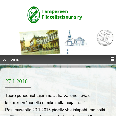
↓
SKIP
TO
MAIN
CONTENT
27.1.2016
27.1.2016
Tuore puheenjohtajamme Juha Valtonen avasi
kokouksen ”uudella nimikoidulla nuijallaan”.
Postimuseolla 20.1.2016 pidetty yhteistapahtuma poiki