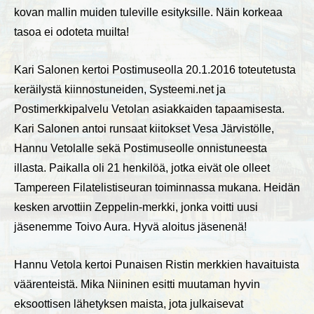
kovan mallin muiden tuleville esityksille. Näin korkeaa
tasoa ei odoteta muilta!
Kari Salonen kertoi Postimuseolla 20.1.2016 toteutetusta
keräilystä kiinnostuneiden, Systeemi.net ja
Postimerkkipalvelu Vetolan asiakkaiden tapaamisesta.
Kari Salonen antoi runsaat kiitokset Vesa Järvistölle,
Hannu Vetolalle sekä Postimuseolle onnistuneesta
illasta. Paikalla oli 21 henkilöä, jotka eivät ole olleet
Tampereen Filatelistiseuran toiminnassa mukana. Heidän
kesken arvottiin Zeppelin-merkki, jonka voitti uusi
jäsenemme Toivo Aura. Hyvä aloitus jäsenenä!
Hannu Vetola kertoi Punaisen Ristin merkkien havaituista
väärenteistä. Mika Niininen esitti muutaman hyvin
eksoottisen lähetyksen maista, jota julkaisevat