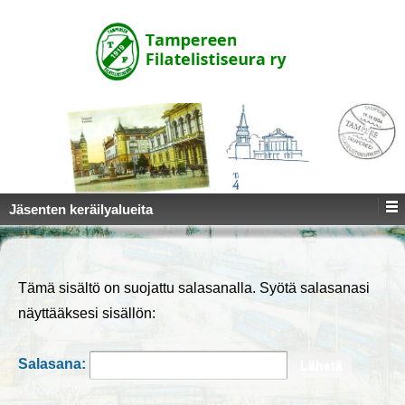
↓
SKIP
TO
MAIN
CONTENT
Jäsenten keräilyalueita
Tämä sisältö on suojattu salasanalla. Syötä salasanasi
näyttääksesi sisällön:
Salasana: