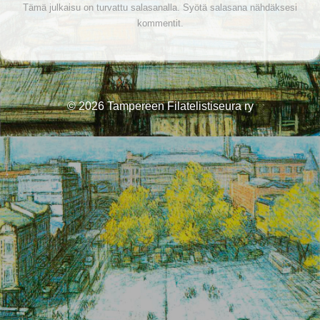
Tämä julkaisu on turvattu salasanalla. Syötä salasana nähdäksesi
kommentit.
© 2026
Tampereen Filatelistiseura ry