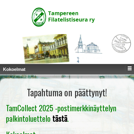
↓
SKIP
TO
MAIN
CONTENT
Kokoelmat
Tapahtuma on päättynyt!
TamCollect 2025 -postimerkkinäyttelyn
palkintoluettelo
tästä
.