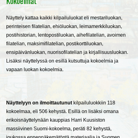
Kokoelmat
Näyttely kattaa kaikki kilpailuluokat eli mestariluokan,
perinteisen filatelian, ehiöluokan, leimamerkkiluokan,
postihistorian, lentopostiluokan, aihefilatelian, avoimen
filatelian, maksimifilatelian, postikorttiluokan,
ensipäivänluokan, nuorisofilatelian ja kirjallisuusluokan.
Lisäksi näyttelyssä on esillä kutsuttuja kokoelmia ja
vapaan luokan kokoelmia.
Näyttelyyn on ilmoittautunut
kilpailuluokkiin 118
kokoelmaa, eli 506 kehystä. Esillä on lisäksi omana
erikoisnäyttelynään kauppias Harri Kuusiston
massiivinen Suomi-kokoelma, peräti 82 kehystä,
joukossa ennennäkemätöntä materiaalia ja Suomen