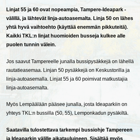
Linjat 55 ja 60 ovat nopeampia, Tampere-Ideapark -
välillä, ja lähtevät linja-autoasemalta. Linja 50 on lähes
yhtä hyvä vaihtoehto (käyttää enemmän pikkuteitä).
Kaikki TKL:n linjat huomioiden busseja kulkee alle
puolen tunnin välein.
Jos saavut Tampereelle junalla bussipysäkkejä on lähellä
rautatieasemaa. Linjan 50 pysäkkejä on Keskustorilla ja
linja-autoasemalla. Linjat 55 ja 60 poimivat matkustajia
linja-autoasemalta.
Myös Lempäälään pääsee junalla, josta Ideaparkiin on
yhteys TKL:n bussilla (50, 55), Lemponkadun pysäkiltä.
Saatavilla tulostettava tarkempi bussiohje Tampereen
ja Ideaparkin välille aikatauluineen. Sisältää myös