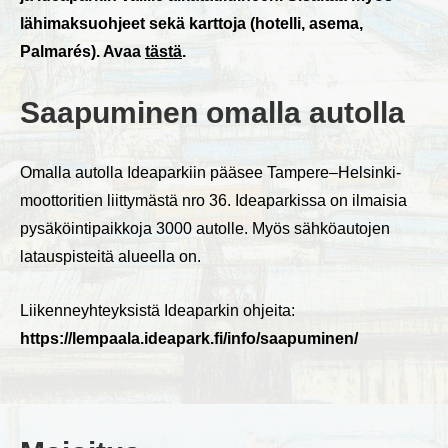
lähimaksuohjeet sekä karttoja (hotelli, asema,
Palmarés). Avaa
tästä
.
Saapuminen omalla autolla
Omalla autolla Ideaparkiin pääsee Tampere–Helsinki-
moottoritien liittymästä nro 36. Ideaparkissa on ilmaisia
pysäköintipaikkoja 3000 autolle. Myös sähköautojen
latauspisteitä alueella on.
Liikenneyhteyksistä Ideaparkin ohjeita:
https://lempaala.ideapark.fi/info/saapuminen/