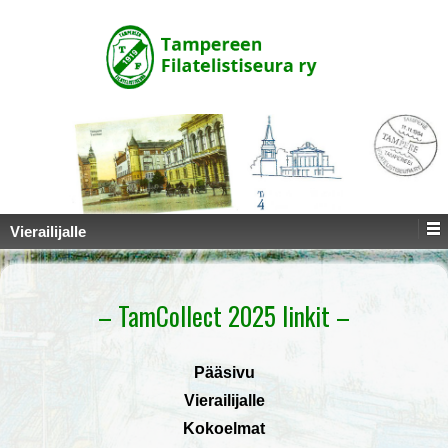
↓
SKIP
TO
MAIN
CONTENT
Vierailijalle
– TamCollect 2025 linkit –
Pääsivu
Vierailijalle
Kokoelmat