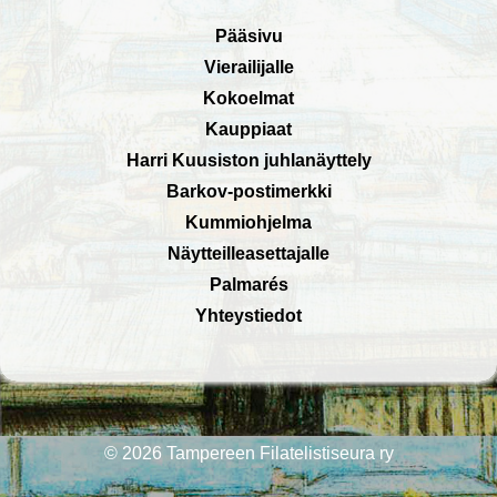
Pääsivu
Vierailijalle
Kokoelmat
Kauppiaat
Harri Kuusiston juhlanäyttely
Barkov-postimerkki
Kummiohjelma
Näytteilleasettajalle
Palmarés
Yhteystiedot
© 2026
Tampereen Filatelistiseura ry