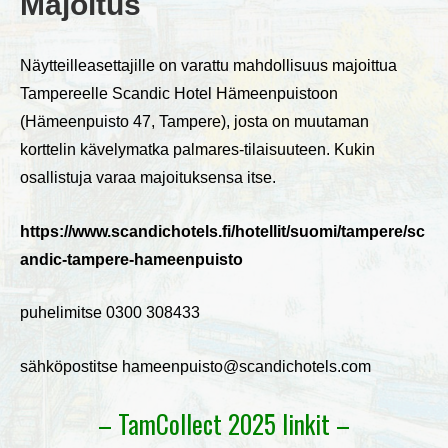
Majoitus
Näytteilleasettajille on varattu mahdollisuus majoittua
Tampereelle Scandic Hotel Hämeenpuistoon
(Hämeenpuisto 47, Tampere), josta on muutaman
korttelin kävelymatka palmares-tilaisuuteen. Kukin
osallistuja varaa majoituksensa itse.
https://www.scandichotels.fi/hotellit/suomi/tampere/sc
andic-tampere-hameenpuisto
puhelimitse 0300 308433
sähköpostitse hameenpuisto@scandichotels.com
– TamCollect 2025 linkit –