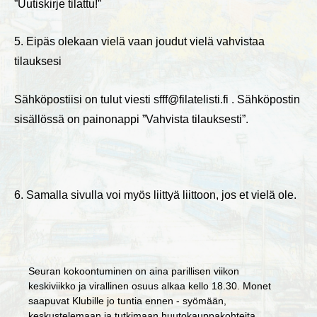
”Uutiskirje tilattu!”
5. Eipäs olekaan vielä vaan joudut vielä vahvistaa
tilauksesi
Sähköpostiisi on tulut viesti sfff@filatelisti.fi . Sähköpostin
sisällössä on painonappi ”Vahvista tilauksesti”.
6. Samalla sivulla voi myös liittyä liittoon, jos et vielä ole.
Seuran kokoontuminen on aina parillisen viikon
keskiviikko ja virallinen osuus alkaa kello 18.30. Monet
saapuvat Klubille jo tuntia ennen - syömään,
keskustelemaan ja tutkimaan huutokauppakohteita.