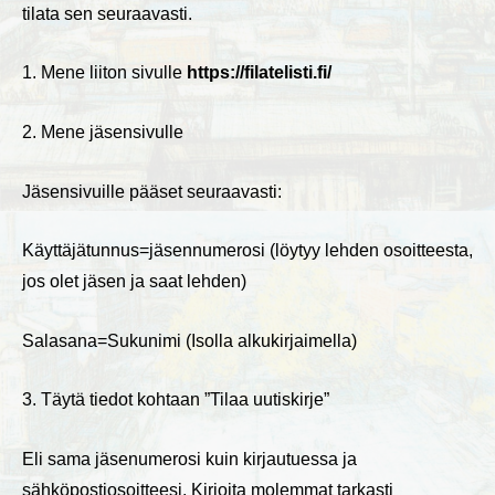
tilata sen seuraavasti.
1. Mene liiton sivulle
https://filatelisti.fi/
2. Mene jäsensivulle
Jäsensivuille pääset seuraavasti:
Käyttäjätunnus=jäsennumerosi (löytyy lehden osoitteesta,
jos olet jäsen ja saat lehden)
Salasana=Sukunimi (Isolla alkukirjaimella)
3. Täytä tiedot kohtaan ”Tilaa uutiskirje”
Eli sama jäsenumerosi kuin kirjautuessa ja
sähköpostiosoitteesi. Kirjoita molemmat tarkasti