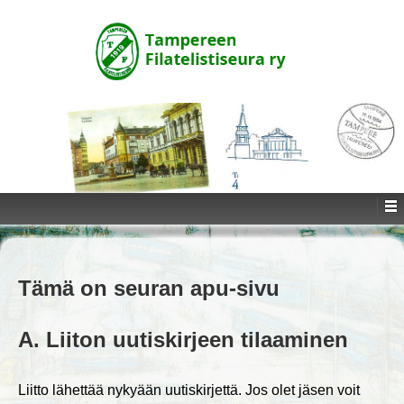
↓
SKIP
TO
MAIN
CONTENT
Tämä on seuran apu-sivu
A. Liiton uutiskirjeen tilaaminen
Liitto lähettää nykyään uutiskirjettä. Jos olet jäsen voit