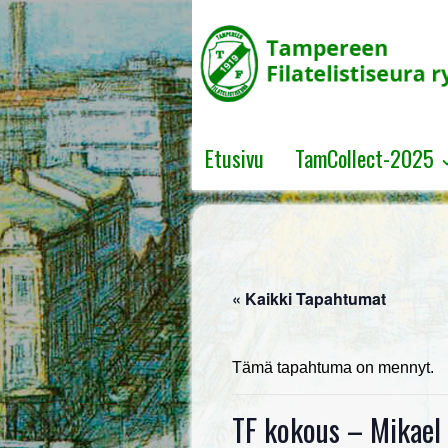
↓
SKIP
TO
MAIN
CONTENT
Etusivu
TamCollect-2025
« Kaikki Tapahtumat
Tämä tapahtuma on mennyt.
TF kokous – Mikael 