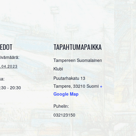
IEDOT
TAPAHTUMAPAIKKA
ivämäärä:
Tampereen Suomalainen
.04.2023
Klubi
Puutarhakatu 13
ka:
Tampere
,
33210
Suomi
+
:30 - 20:30
Google Map
Puhelin:
032123150