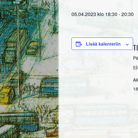
05.04.2023 klo 18:30
-
20:30
Lisää kalenteriin
T
Pä
05
Ai
18