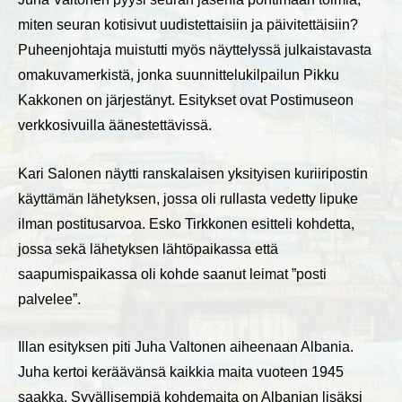
miten seuran kotisivut uudistettaisiin ja päivitettäisiin?
Puheenjohtaja muistutti myös näyttelyssä julkaistavasta
omakuvamerkistä, jonka suunnittelukilpailun Pikku
Kakkonen on järjestänyt. Esitykset ovat Postimuseon
verkkosivuilla äänestettävissä.
Kari Salonen näytti ranskalaisen yksityisen kuriiripostin
käyttämän lähetyksen, jossa oli rullasta vedetty lipuke
ilman postitusarvoa. Esko Tirkkonen esitteli kohdetta,
jossa sekä lähetyksen lähtöpaikassa että
saapumispaikassa oli kohde saanut leimat ”posti
palvelee”.
Illan esityksen piti Juha Valtonen aiheenaan Albania.
Juha kertoi keräävänsä kaikkia maita vuoteen 1945
saakka. Syvällisempiä kohdemaita on Albanian lisäksi