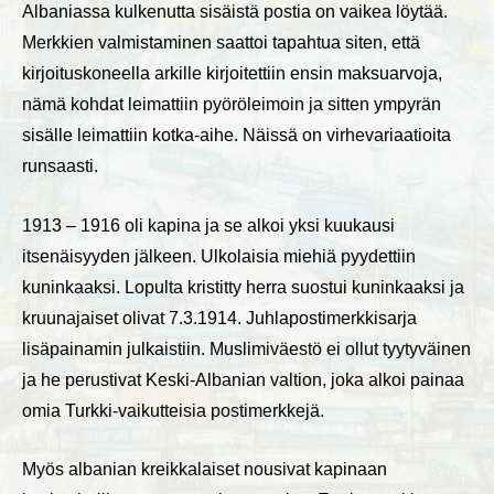
Albaniassa kulkenutta sisäistä postia on vaikea löytää.
Merkkien valmistaminen saattoi tapahtua siten, että
kirjoituskoneella arkille kirjoitettiin ensin maksuarvoja,
nämä kohdat leimattiin pyöröleimoin ja sitten ympyrän
sisälle leimattiin kotka-aihe. Näissä on virhevariaatioita
runsaasti.
1913 – 1916 oli kapina ja se alkoi yksi kuukausi
itsenäisyyden jälkeen. Ulkolaisia miehiä pyydettiin
kuninkaaksi. Lopulta kristitty herra suostui kuninkaaksi ja
kruunajaiset olivat 7.3.1914. Juhlapostimerkkisarja
lisäpainamin julkaistiin. Muslimiväestö ei ollut tyytyväinen
ja he perustivat Keski-Albanian valtion, joka alkoi painaa
omia Turkki-vaikutteisia postimerkkejä.
Myös albanian kreikkalaiset nousivat kapinaan