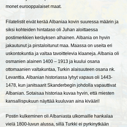
monet eurooppalaiset maat.
Filatelistit eivät kerää Albaniaa kovin suuressa määrin ja
siksi kohteiden hintataso oli Juhan aloittaessa
postimerkkien keräyksen alhainen. Albania on hyvin
jakautunut ja pirstaloitunut maa. Maassa on useita eri
uskontokuntia ja valtaa tavoittelevia klaaneja. Albania oli
osmanien alainen 1400 – 1913 ja kuului osana
ottomaanien valtakuntaa, Turkin alaisuuteen osana nk.
Levanttia. Albanian historiassa lyhyt vapaus oli 1443-
1478, kun janitsaarit Skanderbegin johdolla vapauttivat
Albanian. Sotaisaa historiaa kuvaa hyvin, että miesten
kansallispukuun näyttää kuuluvan aina kivääri!
Postin kulkeminen oli Albaniasta ulkomaille hankalaa
vielä 1800-luvun alussa, sillä Turkki ei pyrkinytkään