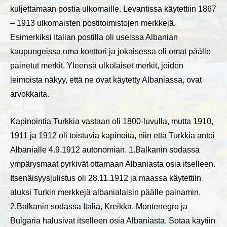
kuljettamaan postia ulkomaille. Levantissa käytettiin 1867
– 1913 ulkomaisten postitoimistojen merkkejä.
Esimerkiksi Italian postilla oli useissa Albanian
kaupungeissa oma konttori ja jokaisessa oli omat päälle
painetut merkit. Yleensä ulkolaiset merkit, joiden
leimoista näkyy, että ne ovat käytetty Albaniassa, ovat
arvokkaita.
Kapinointia Turkkia vastaan oli 1800-luvulla, mutta 1910,
1911 ja 1912 oli toistuvia kapinoita, niin että Turkkia antoi
Albanialle 4.9.1912 autonomian. 1.Balkanin sodassa
ympärysmaat pyrkivät ottamaan Albaniasta osia itselleen.
Itsenäisyysjulistus oli 28.11.1912 ja maassa käytettiin
aluksi Turkin merkkejä albanialaisin päälle painamin.
2.Balkanin sodassa Italia, Kreikka, Montenegro ja
Bulgaria halusivat itselleen osia Albaniasta. Sotaa käytiin