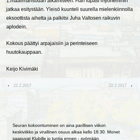
1.maailmansodan alkamiseen. Hän lupasi myöhemmin
jatkaa esitystään. Yleisö kuunteli suurella mielenkiinnolla
eksoottista aihetta ja palkitsi Juha Valtosen raikuvin
aplodein.
Kokous päättyi arpajaisiin ja perinteiseen
huutokauppaan.
Keijo Kivimäki
‹
22.2.2017
22.3.2017
›
Seuran kokoontuminen on aina parillisen viikon
keskiviikko ja virallinen osuus alkaa kello 18.30. Monet
saapuvat Klubille jo tuntia ennen - syömään,