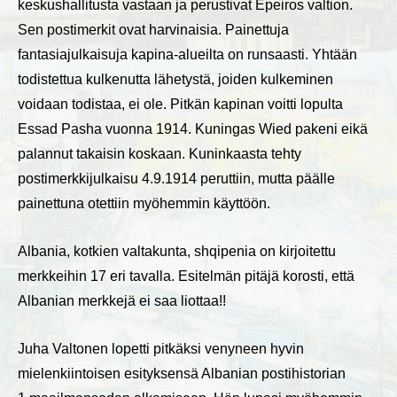
keskushallitusta vastaan ja perustivat Epeiros valtion.
Sen postimerkit ovat harvinaisia. Painettuja
fantasiajulkaisuja kapina-alueilta on runsaasti. Yhtään
todistettua kulkenutta lähetystä, joiden kulkeminen
voidaan todistaa, ei ole. Pitkän kapinan voitti lopulta
Essad Pasha vuonna 1914. Kuningas Wied pakeni eikä
palannut takaisin koskaan. Kuninkaasta tehty
postimerkkijulkaisu 4.9.1914 peruttiin, mutta päälle
painettuna otettiin myöhemmin käyttöön.
Albania, kotkien valtakunta, shqipenia on kirjoitettu
merkkeihin 17 eri tavalla. Esitelmän pitäjä korosti, että
Albanian merkkejä ei saa liottaa!!
Juha Valtonen lopetti pitkäksi venyneen hyvin
mielenkiintoisen esityksensä Albanian postihistorian