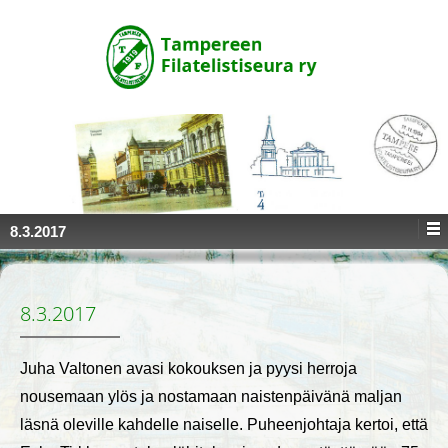
↓
SKIP
TO
MAIN
CONTENT
8.3.2017
8.3.2017
Juha Valtonen avasi kokouksen ja pyysi herroja
nousemaan ylös ja nostamaan naistenpäivänä maljan
läsnä oleville kahdelle naiselle. Puheenjohtaja kertoi, että