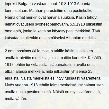
lopuksi Bulgaria vastaan muut. 10.8.1913 Albania
tunnustetaan. Maahan perustettiin oma postinkulku.
Nämä omat merkin ovat harvinaisuuksia. Käsin tehdyt
leimat ovat usein syöneet painovärin. 5.5.1913 julkaistiin
oma ehiö, jonka leikettä on käytetty postimerkkinä. Tätä
kutsutaan kuitenkin ensimmäiseksi Albanian merkiksi.
2.oma postimerkki leimattiin arkille käsin ja saksien
avulla irrotettiin merkiksi, joka liimattiin kuorelle. Kesällä
1913 tehtiin turkkilaisista lisäpainatusten avulla omia
albanialaisia merkkejä, niitä julkaistiin yhteensä 23
erilaista. Näistä merkeistä esiintyy runsaasti väärenteitä.
Myös vuonna 1913 tehtiin leimamerkeistä lisäpainatusten
avulla uusia postimerkkejä. Näistä on myös väärenteitä,
mutta vähän.