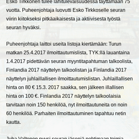
Esko Tirkkonen tulee lähitulevaisuudessa täyttämään 75
vuotta. Puheenjohtaja luovutti Esko Tirkkoselle seuran
viirin kiitokseksi pitkäaikaisesta ja aktiivisesta työstä
seuran hyväksi.
Puheenjohtaja laittoi useita listoja kiertämään: Turun
matkan 25.4.2017 ilmoittautumislista, TYK:llä lauantaina
1.4.2017 pidettävän seuran myyntitapahtuman talkoolista,
Finlandia 2017 näyttelyn talkoolistan ja Finlandia 2017
näyttelyn juhlaillallisen ilmoittautumislistan. Juhlaillallisen
hinta on 80 € 15.3. 2017 saakka, sen jälkeen illallisen
hinta on 100 €. Finlandia 2017 näyttelyn talkoolaisia
tarvitaan noin 150 henkilöä, nyt ilmoittautuneita on noin
60 henkilöä. Parhaiten ilmoittautuminen tapahtuu netin
kautta.
Juha Valtonen pyysi seuran jäseniä pohtimaan toimia,