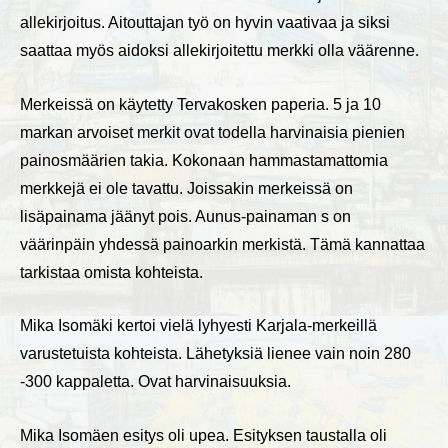
allekirjoitus. Aitouttajan työ on hyvin vaativaa ja siksi
saattaa myös aidoksi allekirjoitettu merkki olla väärenne.
Merkeissä on käytetty Tervakosken paperia. 5 ja 10
markan arvoiset merkit ovat todella harvinaisia pienien
painosmäärien takia. Kokonaan hammastamattomia
merkkejä ei ole tavattu. Joissakin merkeissä on
lisäpainama jäänyt pois. Aunus-painaman s on
väärinpäin yhdessä painoarkin merkistä. Tämä kannattaa
tarkistaa omista kohteista.
Mika Isomäki kertoi vielä lyhyesti Karjala-merkeillä
varustetuista kohteista. Lähetyksiä lienee vain noin 280
-300 kappaletta. Ovat harvinaisuuksia.
Mika Isomäen esitys oli upea. Esityksen taustalla oli