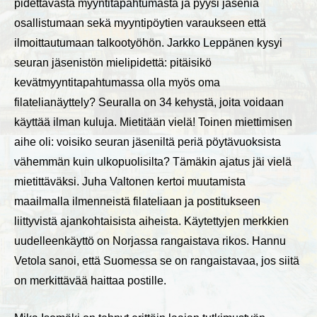
pidettävästä myyntitapahtumasta ja pyysi jäseniä
osallistumaan sekä myyntipöytien varaukseen että
ilmoittautumaan talkootyöhön. Jarkko Leppänen kysyi
seuran jäsenistön mielipidettä: pitäisikö
kevätmyyntitapahtumassa olla myös oma
filatelianäyttely? Seuralla on 34 kehystä, joita voidaan
käyttää ilman kuluja. Mietitään vielä! Toinen miettimisen
aihe oli: voisiko seuran jäseniltä periä pöytävuoksista
vähemmän kuin ulkopuolisilta? Tämäkin ajatus jäi vielä
mietittäväksi. Juha Valtonen kertoi muutamista
maailmalla ilmenneistä filateliaan ja postitukseen
liittyvistä ajankohtaisista aiheista. Käytettyjen merkkien
uudelleenkäyttö on Norjassa rangaistava rikos. Hannu
Vetola sanoi, että Suomessa se on rangaistavaa, jos siitä
on merkittävää haittaa postille.