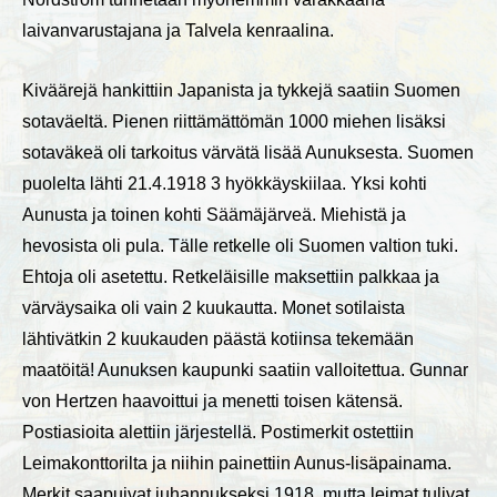
laivanvarustajana ja Talvela kenraalina.
Kiväärejä hankittiin Japanista ja tykkejä saatiin Suomen
sotaväeltä. Pienen riittämättömän 1000 miehen lisäksi
sotaväkeä oli tarkoitus värvätä lisää Aunuksesta. Suomen
puolelta lähti 21.4.1918 3 hyökkäyskiilaa. Yksi kohti
Aunusta ja toinen kohti Säämäjärveä. Miehistä ja
hevosista oli pula. Tälle retkelle oli Suomen valtion tuki.
Ehtoja oli asetettu. Retkeläisille maksettiin palkkaa ja
värväysaika oli vain 2 kuukautta. Monet sotilaista
lähtivätkin 2 kuukauden päästä kotiinsa tekemään
maatöitä! Aunuksen kaupunki saatiin valloitettua. Gunnar
von Hertzen haavoittui ja menetti toisen kätensä.
Postiasioita alettiin järjestellä. Postimerkit ostettiin
Leimakonttorilta ja niihin painettiin Aunus-lisäpainama.
Merkit saapuivat juhannukseksi 1918, mutta leimat tulivat