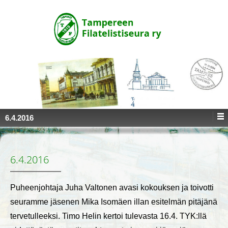
↓
SKIP
TO
MAIN
CONTENT
6.4.2016
6.4.2016
Puheenjohtaja Juha Valtonen avasi kokouksen ja toivotti
seuramme jäsenen Mika Isomäen illan esitelmän pitäjänä
tervetulleeksi. Timo Helin kertoi tulevasta 16.4. TYK:llä