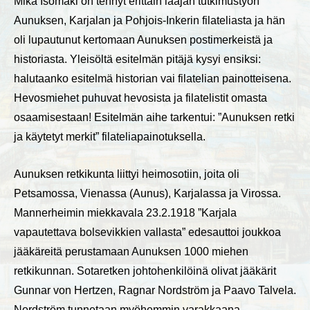
Mika Isomäki on tehnyt erittäin laajan tutkimustyön
Aunuksen, Karjalan ja Pohjois-Inkerin filateliasta ja hän
oli lupautunut kertomaan Aunuksen postimerkeistä ja
historiasta. Yleisöltä esitelmän pitäjä kysyi ensiksi:
halutaanko esitelmä historian vai filatelian painotteisena.
Hevosmiehet puhuvat hevosista ja filatelistit omasta
osaamisestaan! Esitelmän aihe tarkentui: ”Aunuksen retki
ja käytetyt merkit” filateliapainotuksella.
Aunuksen retkikunta liittyi heimosotiin, joita oli
Petsamossa, Vienassa (Aunus), Karjalassa ja Virossa.
Mannerheimin miekkavala 23.2.1918 ”Karjala
vapautettava bolsevikkien vallasta” edesauttoi joukkoa
jääkäreitä perustamaan Aunuksen 1000 miehen
retkikunnan. Sotaretken johtohenkilöinä olivat jääkärit
Gunnar von Hertzen, Ragnar Nordström ja Paavo Talvela.
Nordström tunnetaan myöhemmin varakkaana