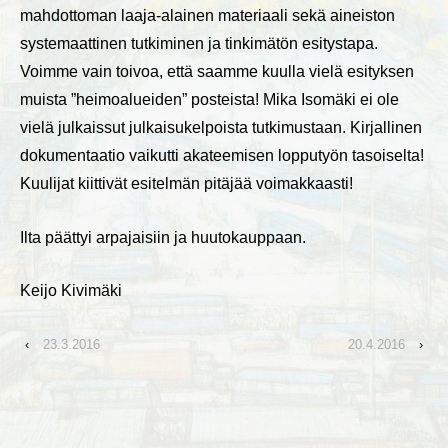
mahdottoman laaja-alainen materiaali sekä aineiston
systemaattinen tutkiminen ja tinkimätön esitystapa.
Voimme vain toivoa, että saamme kuulla vielä esityksen
muista ”heimoalueiden” posteista! Mika Isomäki ei ole
vielä julkaissut julkaisukelpoista tutkimustaan. Kirjallinen
dokumentaatio vaikutti akateemisen lopputyön tasoiselta!
Kuulijat kiittivät esitelmän pitäjää voimakkaasti!
Ilta päättyi arpajaisiin ja huutokauppaan.
Keijo Kivimäki
‹
23.3.2016
20.4.2016
›