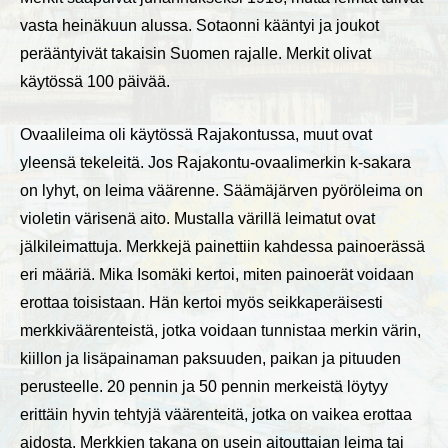
vasta heinäkuun alussa. Sotaonni kääntyi ja joukot
perääntyivät takaisin Suomen rajalle. Merkit olivat
käytössä 100 päivää.
Ovaalileima oli käytössä Rajakontussa, muut ovat
yleensä tekeleitä. Jos Rajakontu-ovaalimerkin k-sakara
on lyhyt, on leima väärenne. Säämäjärven pyöröleima on
violetin värisenä aito. Mustalla värillä leimatut ovat
jälkileimattuja. Merkkejä painettiin kahdessa painoerässä
eri määriä. Mika Isomäki kertoi, miten painoerät voidaan
erottaa toisistaan. Hän kertoi myös seikkaperäisesti
merkkiväärenteistä, jotka voidaan tunnistaa merkin värin,
kiillon ja lisäpainaman paksuuden, paikan ja pituuden
perusteelle. 20 pennin ja 50 pennin merkeistä löytyy
erittäin hyvin tehtyjä väärenteitä, jotka on vaikea erottaa
aidosta. Merkkien takana on usein aitouttajan leima tai