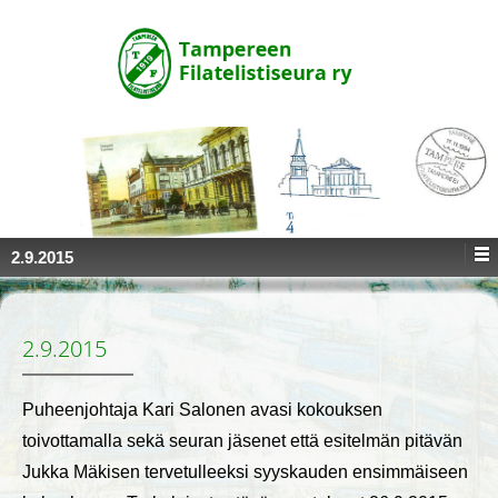
↓
SKIP
TO
MAIN
CONTENT
2.9.2015
2.9.2015
Puheenjohtaja Kari Salonen avasi kokouksen
toivottamalla sekä seuran jäsenet että esitelmän pitävän
Jukka Mäkisen tervetulleeksi syyskauden ensimmäiseen