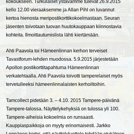
kokoukseen. Turkulaiset ystävämme tulevat 26.9.2015
kello 12.00 vieraaksemme ja Allan Pihl on luvannut
kertoa hienosta meripostikorttikokoelmastaan. Seuran
jäsenten toivotaan tuovan huutokauppaan kiinnostavia
kohteita. Ilmoittautumislista lähti kiertämään.
Ahti Paavola toi Hämeenlinnan kerhon terveiset
Tavastforum-lehden muodossa. 5.9.2015 järjestetään
Apollon postikorttitapahtuma Hämeenlinnan
verkatehtaalla. Ahti Paavola toivotti tamperelaiset myös
tervetulleeksi hämeenlinnalaisten kerhoiltoihin.
Tamcollect pidetään 3. – 4.10. 2015 Tampere-päivänä
Tampere-talossa. Näyttelykehyksiä on tulossa yli 100.
Tampere-aiheisia kokoelmia on runsaasti.
Kauppiaspaikkoja on myyty erinomaisesti. Jarkko
Leppänen kertoi, että näyttelyluettelo tehdään etukäteen