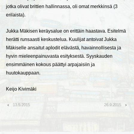
jotka olivat brittien hallinnassa, oli omat merkkinsä (3
erilaista).
Jukka Mäkisen keräysalue on erittäin haastava. Esitelmä
herätti runsaasti keskustelua. Kuulijat antoivat Jukka
Mäkiselle ansaitut aplodit elävästä, havainnollisesta ja
hyvin mieleenpainuvasta esityksestä. Syyskauden
ensimmäinen kokous päättyi arpajaisiin ja
huutokauppaan.
Keijo Kivimäki
‹
13.5.2015
26.9.2015
›