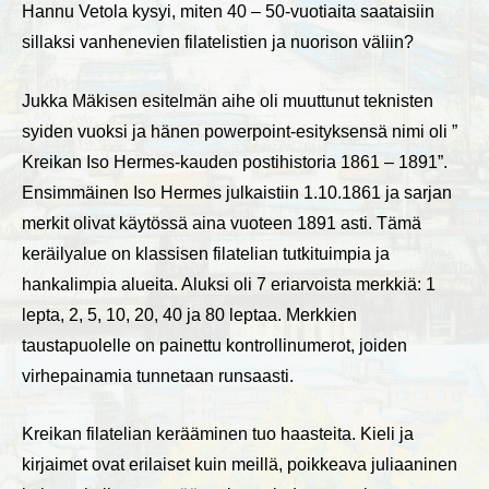
Hannu Vetola kysyi, miten 40 – 50-vuotiaita saataisiin
sillaksi vanhenevien filatelistien ja nuorison väliin?
Jukka Mäkisen esitelmän aihe oli muuttunut teknisten
syiden vuoksi ja hänen powerpoint-esityksensä nimi oli ”
Kreikan Iso Hermes-kauden postihistoria 1861 – 1891”.
Ensimmäinen Iso Hermes julkaistiin 1.10.1861 ja sarjan
merkit olivat käytössä aina vuoteen 1891 asti. Tämä
keräilyalue on klassisen filatelian tutkituimpia ja
hankalimpia alueita. Aluksi oli 7 eriarvoista merkkiä: 1
lepta, 2, 5, 10, 20, 40 ja 80 leptaa. Merkkien
taustapuolelle on painettu kontrollinumerot, joiden
virhepainamia tunnetaan runsaasti.
Kreikan filatelian kerääminen tuo haasteita. Kieli ja
kirjaimet ovat erilaiset kuin meillä, poikkeava juliaaninen