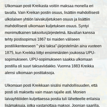
Ulkomaan posti Kreikasta voitiin maksaa monella eri
tavalla. Vain Kreikan postin osuus, lisättiin mahdollisesti
ulkolaisen yhtiön laivakuljetuksen osuus ja lisättiin
mahdollisesti ulkomaan kuljetuksen osuus. Syntyi
monimutkainen taksoitusjärjestelmä. Itävallan kanssa
tehty postisopimus 1867 toi maiden väliseen
postiliikenteeseen ” yksi taksa”-järjestelmän aina vuoteen
1875, kun Kreikka liittyi ensimmäisten joukossa UPU-
sopimukseen. UPU-sopimukseen saakka ulkomaan
postilla oli suuri taksaviidakko. Vuonna 1883 Kreikka
alensi ulkomaan postitaksoja.
Ulkomaan posti Kreikkaan sisälsi mahdollisuuden, että
posti oli maksettu vain maan rajalle asti. Monien
laivayhtiöiden kuljettaessa postia tuli lähetteelle erilaisia
lisämaksuja, jotka vastanottaja maksoi. Joonian saarilla,