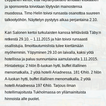
ja sponsoreita toivotaan löytyvän mainostensa
muodossa. Timo Helin toivoi runsasta osanottoa suureen
talkootyöhön. Näyttelyn pystytys alkaa perjantaina 2.10.
Kari Salonen kertoi turkulaisten kanssa tehtävästä Täby:n
retkestä 29.10. – 1.11.2015 ja hän toivoi runsaasti
osallistujia. Ilmoittautumislista tulee kiertämään
myöhemmin. Yöpyminen 29.10 on laivalla, kaksi yötä
hotellissa ja paluu sunnuntaina aamulaivalla 1.11.2015.
Hintatietoja: 2 hlön B-luokan hytti, buffet illallinen
menomatkalla, 2 yötä hotelli Ariadnessa. 181 €/hlö. 2 hlön
A-luokan hytti, buffet illallinen menomatkalla, 2 yötä
hotelli Ariadnessa 197 €/hlö. Tarjous ilman
hotellimajoitusta Tukholmassa on yllämainituista
hinnoista alle puolet.