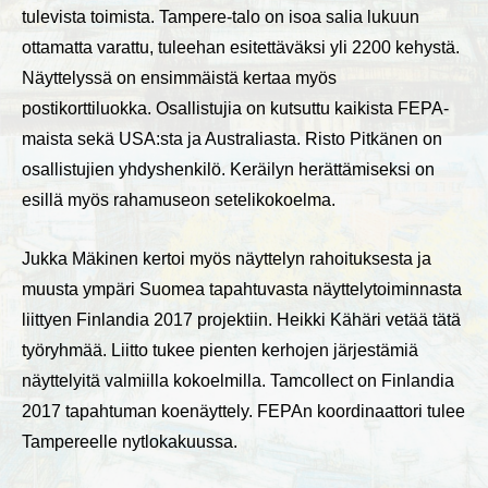
tulevista toimista. Tampere-talo on isoa salia lukuun
ottamatta varattu, tuleehan esitettäväksi yli 2200 kehystä.
Näyttelyssä on ensimmäistä kertaa myös
postikorttiluokka. Osallistujia on kutsuttu kaikista FEPA-
maista sekä USA:sta ja Australiasta. Risto Pitkänen on
osallistujien yhdyshenkilö. Keräilyn herättämiseksi on
esillä myös rahamuseon setelikokoelma.
Jukka Mäkinen kertoi myös näyttelyn rahoituksesta ja
muusta ympäri Suomea tapahtuvasta näyttelytoiminnasta
liittyen Finlandia 2017 projektiin. Heikki Kähäri vetää tätä
työryhmää. Liitto tukee pienten kerhojen järjestämiä
näyttelyitä valmiilla kokoelmilla. Tamcollect on Finlandia
2017 tapahtuman koenäyttely. FEPAn koordinaattori tulee
Tampereelle nytlokakuussa.