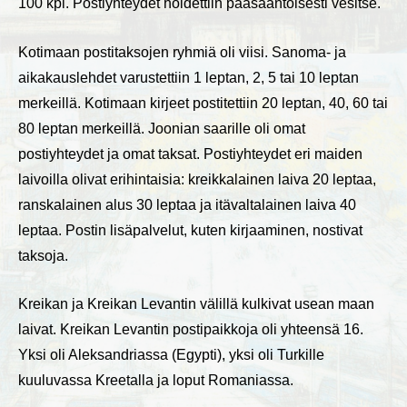
100 kpl. Postiyhteydet hoidettiin pääsääntöisesti vesitse.
Kotimaan postitaksojen ryhmiä oli viisi. Sanoma- ja
aikakauslehdet varustettiin 1 leptan, 2, 5 tai 10 leptan
merkeillä. Kotimaan kirjeet postitettiin 20 leptan, 40, 60 tai
80 leptan merkeillä. Joonian saarille oli omat
postiyhteydet ja omat taksat. Postiyhteydet eri maiden
laivoilla olivat erihintaisia: kreikkalainen laiva 20 leptaa,
ranskalainen alus 30 leptaa ja itävaltalainen laiva 40
leptaa. Postin lisäpalvelut, kuten kirjaaminen, nostivat
taksoja.
Kreikan ja Kreikan Levantin välillä kulkivat usean maan
laivat. Kreikan Levantin postipaikkoja oli yhteensä 16.
Yksi oli Aleksandriassa (Egypti), yksi oli Turkille
kuuluvassa Kreetalla ja loput Romaniassa.