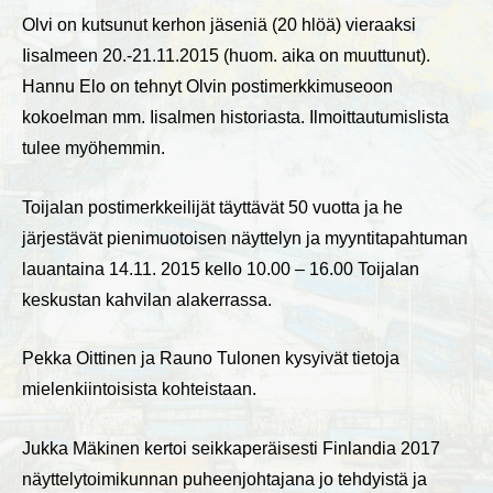
Olvi on kutsunut kerhon jäseniä (20 hlöä) vieraaksi
Iisalmeen 20.-21.11.2015 (huom. aika on muuttunut).
Hannu Elo on tehnyt Olvin postimerkkimuseoon
kokoelman mm. Iisalmen historiasta. Ilmoittautumislista
tulee myöhemmin.
Toijalan postimerkkeilijät täyttävät 50 vuotta ja he
järjestävät pienimuotoisen näyttelyn ja myyntitapahtuman
lauantaina 14.11. 2015 kello 10.00 – 16.00 Toijalan
keskustan kahvilan alakerrassa.
Pekka Oittinen ja Rauno Tulonen kysyivät tietoja
mielenkiintoisista kohteistaan.
Jukka Mäkinen kertoi seikkaperäisesti Finlandia 2017
näyttelytoimikunnan puheenjohtajana jo tehdyistä ja