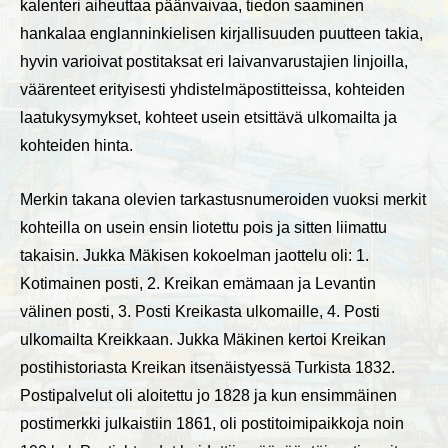
kalenteri aiheuttaa päänvaivaa, tiedon saaminen
hankalaa englanninkielisen kirjallisuuden puutteen takia,
hyvin varioivat postitaksat eri laivanvarustajien linjoilla,
väärenteet erityisesti yhdistelmäpostitteissa, kohteiden
laatukysymykset, kohteet usein etsittävä ulkomailta ja
kohteiden hinta.
Merkin takana olevien tarkastusnumeroiden vuoksi merkit
kohteilla on usein ensin liotettu pois ja sitten liimattu
takaisin. Jukka Mäkisen kokoelman jaottelu oli: 1.
Kotimainen posti, 2. Kreikan emämaan ja Levantin
välinen posti, 3. Posti Kreikasta ulkomaille, 4. Posti
ulkomailta Kreikkaan. Jukka Mäkinen kertoi Kreikan
postihistoriasta Kreikan itsenäistyessä Turkista 1832.
Postipalvelut oli aloitettu jo 1828 ja kun ensimmäinen
postimerkki julkaistiin 1861, oli postitoimipaikkoja noin