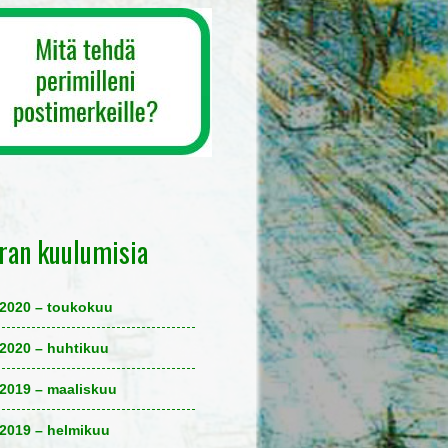
ran kuulumisia
2020 – toukokuu
2020 – huhtikuu
2019 – maaliskuu
2019 – helmikuu