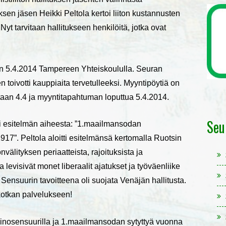
tuksen jäsen Heikki Peltola kertoi liiton kustannusten
Nyt tarvitaan hallitukseen henkilöitä, jotka ovat
n 5.4.2014 Tampereen Yhteiskoululla. Seuran
 toivotti kauppiaita tervetulleeksi. Myyntipöytiä on
taan 4.4 ja myyntitapahtuman loputtua 5.4.2014.
Seu
iti esitelmän aiheesta: ”1.maailmansodan
7”. Peltola aloitti esitelmänsä kertomalla Ruotsin
välityksen periaatteista, rajoituksista ja
 levisivät monet liberaalit ajatukset ja työväenliike
. Sensuurin tavoitteena oli suojata Venäjän hallitusta.
skotkan palvelukseen!
painosensuurilla ja 1.maailmansodan sytyttyä vuonna