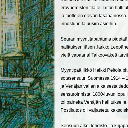
erovuoroisten tilalle. Liiton halli
ja tuottojen olevan tasapainossa. 
innostuneita uusiin asioihin.
Seuran myyntitapahtuma pidetää
hallituksen jäsen Jarkko Leppänen
vielä vapaana! Talkooväkeä tarvi
Myyntipäällikkö Heikki Peltola p
sotasensuuri Suomessa 1914 – 191
ja Venäjän vallan aikaisesta tiedon
sensuroinnista. 1800-luvun lopulla
toi paineita Venäjän hallitukselle
Postilaitos oli valjastettu kaksoi
Sensuuri alkoi lehdistö- ja kirja