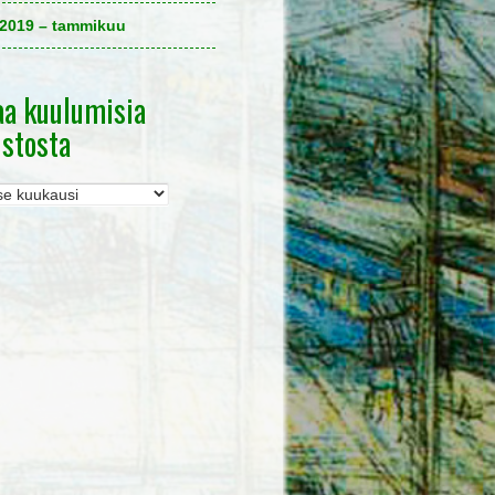
2019 – tammikuu
aa kuulumisia
istosta
misia
tosta