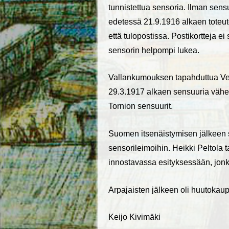
tunnistettua sensoria. Ilman sens
edetessä 21.9.1916 alkaen toteute
että tulopostissa. Postikortteja ei s
sensorin helpompi lukea.
Vallankumouksen tapahduttua Venäjä
29.3.1917 alkaen sensuuria vähen
Tornion sensuurit.
Suomen itsenäistymisen jälkeen s
sensorileimoihin. Heikki Peltola t
innostavassa esityksessään, jonka
Arpajaisten jälkeen oli huutokau
Keijo Kivimäki