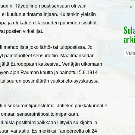
uuriin. Täydellinen postisensuuri oli vain
ei kuulunut rintamalinjaan. Kuitenkin yleisiin
lupa ja etukäteen tilaisuuden puheiden sisällöt
Sel
t postien virkailijat.
ark
li mahdollista joko lähtö- tai tulopostissa. Jo
Selaa
yt painotuotteet sensuroitiin. Maailmansodan
kuulu
enäjältä Eurooppaan katkesivat. Venäjän ulkomaan
arkis
lyhyen ajan Rauman kautta ja painottui 5.8.1914
ehtui suuren postimäärän vuoksi elo-syyskuussa
iin sensurointijärjestelmä. Jollekin paikkakunnalle
n omaan sensurointipostitoimipaikaan.
aisia postitoimipaikkaan liittyviä sulkijoita ja
 suuri variaatio. Esimerkiksi Tampereella oli 24