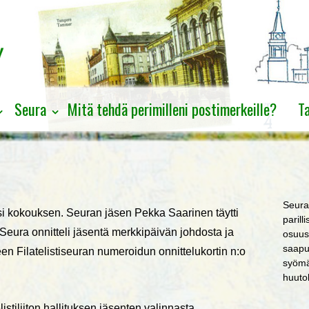
Seura
Mitä tehdä perimilleni postimerkeille?
T
Seura
i kokouksen. Seuran jäsen Pekka Saarinen täytti
parill
Seura onnitteli jäsentä merkkipäivän johdosta ja
osuus
saapuv
en Filatelistiseuran numeroidun onnittelukortin n:o
syömä
huuto
stiliiton hallituksen jäsenten valinnasta