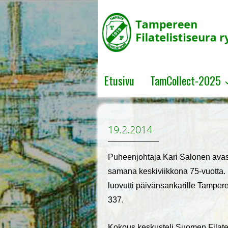
↓
SKIP
TO
MAIN
CONTENT
Etusivu
TamCollect-2025
19.2.2014
Puheenjohtaja Kari Salonen avas
samana keskiviikkona 75-vuotta. 
luovutti päivänsankarille Tampere
337.
Kokous keskusteli Suomen Filateli