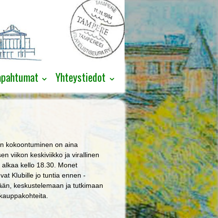
apahtumat
Yhteystiedot
n kokoontuminen on aina
isen viikon keskiviikko ja virallinen
 alkaa kello 18.30. Monet
at Klubille jo tuntia ennen -
än, keskustelemaan ja tutkimaan
kauppakohteita.