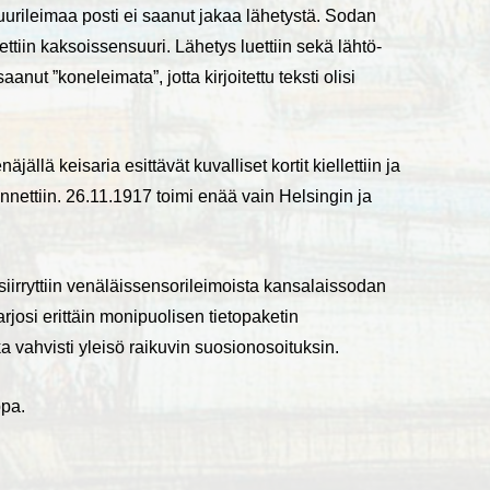
uurileimaa posti ei saanut jakaa lähetystä. Sodan
ttiin kaksoissensuuri. Lähetys luettiin sekä lähtö-
aanut ”koneleimata”, jotta kirjoitettu teksti olisi
llä keisaria esittävät kuvalliset kortit kiellettiin ja
nettiin. 26.11.1917 toimi enää vain Helsingin ja
iirryttiin venäläissensorileimoista kansalaissodan
arjosi erittäin monipuolisen tietopaketin
 vahvisti yleisö raikuvin suosionosoituksin.
ppa.