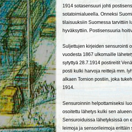
1914 sotasensuuri johti postisens
sotatoimialueella. Onneksi Suomi 
tilaisuuksiin Suomessa tarvittiin 
hyväksyttiin. Postisensuuria hoitiva
Suljettujen kirjeiden sensurointi o
vuodesta 1867 ulkomaille lähetet
sytyttyä 28.7.1914 postireitit V
posti kulki harvoja reittejä mm. 
alkaen Tornion postiin, joka tuk
1914.
Sensuroinnin helpottamiseksi luot
osoitettu lähetys kulki sen aluee
Sensuroiduissa lähetyksissä on eril
leimoja ja sensorileimoja erittäin